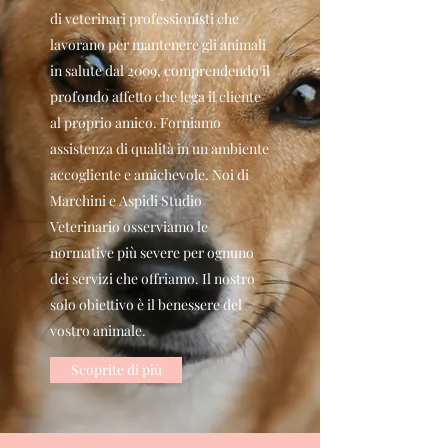
di veterinari professionisti che
lavorano per mantenere gli animali
in salute dal 2009, comprendendo il
profondo affetto che lega il cliente
al proprio amico. Forniamo
assistenza di qualità in un ambiente
accogliente e amichevole. Noi di
Marchini e Aspidi Studio
Veterinario osserviamo le
normative più severe per ognuno
dei servizi che offriamo. Il nostro
solo obiettivo è il benessere del
vostro animale.
Scoprite di più